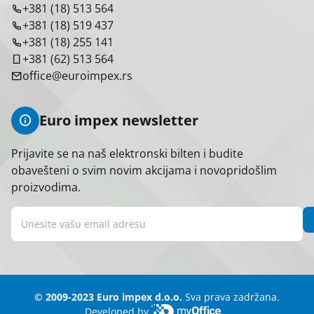
+381 (18) 513 564
+381 (18) 519 437
+381 (18) 255 141
+381 (62) 513 564
office@euroimpex.rs
Euro impex newsletter
Prijavite se na naš elektronski bilten i budite
obavešteni o svim novim akcijama i novopridošlim
proizvodima.
© 2009-2023 Euro impex d.o.o.
Sva prava zadržana.
Developed by
myOffice