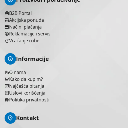
B2B Portal
Brend
Akcijska ponuda
Načini plaćanja
Camelion
3
Reklamacije i servis
Varta
3
Vraćanje robe
Informacije
Izbriši sve
Primeni filtere
O nama
Kako da kupim?
Najčešća pitanja
Uslovi korišćenja
Politika privatnosti
Kontakt