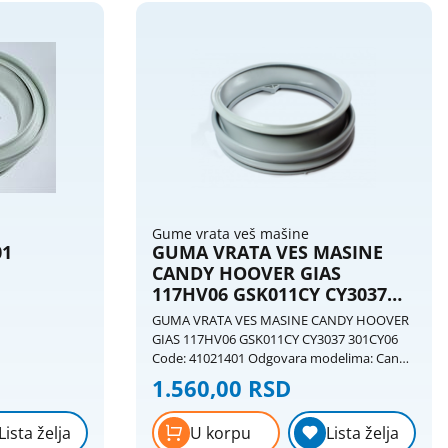
0-5
3
5.01-
4
10
10.01-
5
20
20.01-
7
Gume vrata veš mašine
30
01
GUMA VRATA VES MASINE
CANDY HOOVER GIAS
117HV06 GSK011CY CY3037
301CY06
GUMA VRATA VES MASINE CANDY HOOVER
GIAS 117HV06 GSK011CY CY3037 301CY06
Code: 41021401 Odgovara modelima: Candy
CKDGO128, CO107F-37S, CO136F-47,
1.560,00 RSD
GO106/1-01, CKDGO86/1, CO108F-12,
CO146F/1-14, GO106/1-16S, CKDGOKF086,
Lista želja
U korpu
Lista želja
CO116F/1-47, CO146F-14S, GO106/1-37,