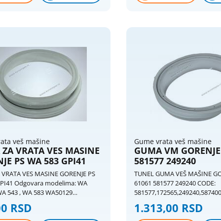
ata veš mašine
Gume vrata veš mašine
ZA VRATA VES MASINE
GUMA VM GORENJE 
JE PS WA 583 GPI41
581577 249240
 VRATA VES MASINE GORENJE PS
TUNEL GUMA VEŠ MAŠINE G
modelima: WA
61061 581577 249240 CODE:
WA 543 , WA 583 WA50129
581577,172565,249240,58740
0 192771 Mašina za pranje veša-
modelima: 101570 PS23/140 
00 RSD
1.313,00 RSD
punjenje GORENJE JUBILEE 40.5
101571 PS31/120 WA63121, 1
 150675 Mašina za pranje veša-
WA63121, 101572 PS31/140 W