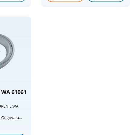
CKDGOKF710, CO116F-47, CO146F-84,
GO106-04S, CO105DF-16S, CO117F-47,
CO166F/1-14S, GO1060D/1-01, CO105F/1-16,
CO126F-47, CO166F-14S, GO1060D-37S,
CO105F-16S, CO126F-84S, CO166F-84,
GO106-16S, CO106.5F-12, CO127DF/2-1,
GO066-04S, GO1062D-01, CO106F/1-03,
CO127DF/3-1, GO086-04S, GO1062D-04OS,
CO106F/2-03, CO127DF-12, GO086-85S,
GO1065D-37S, GO106CKD, GO107DF/2-01,
GO108TXT-07S, GO1260D-37S, GO106DF/1-1,
GO107DF/3-0, GO109-01, GO1260DX-37S,
GO106DF-01, GO108/1-01, GO1160D-37S,
GO126-16S, GO106DF-16S, GO108/1-16S,
GO12102D-04, GO1262D-12, GO107/1-01,
GO108/1-37, GO12102D-37, GO126DF/1-16,
WA 61061
GO107/2-16S, GO108/2-01, GO121054L,
GO126DF-16S, GO107-04S, GO108-01,
GO121054L-1, GO126TXT-42S, GO1070D,
ORENJE WA
GO108-04S, GO125-16S, GO127/1-89S,
GO107-36S, GO1080D-36S, GO126/1-14,
0 Odgovara
GO127-18S, GO107DF/1, GO108-16S,
WA62141,
GO126/1-36S, GO1272D/1-1, GO127
01571 PS33/120
A63141,