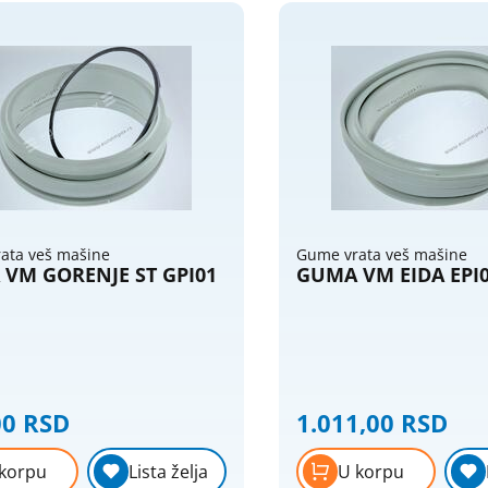
ata veš mašine
Gume vrata veš mašine
VM GORENJE ST GPI01
GUMA VM EIDA EPI
00 RSD
1.011,00 RSD
korpu
Lista želja
U korpu