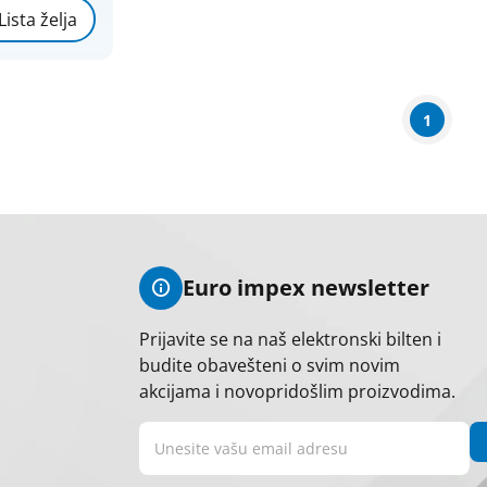
Lista želja
01742
S13/10B
A62101,
01750 PS33/100
A63121,
1
04748
S13/12B
A62111,
10605 PS23/100
A63101,
17239 PS23/080
A61121,
17269 PS23/140
Euro impex newsletter
A63141,
17281 PS23/100
A63120,
Prijavite se na naš elektronski bilten i
18086
budite obavešteni o svim novim
S33/130
akcijama i novopridošlim proizvodima.
KWA61061,
118665
PS31/130
A63131,
 123065