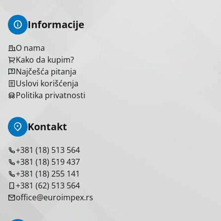
Tehnoelektro
6
Zrak elektro
6
Informacije
O nama
Kako da kupim?
Izbriši sve
Primeni filtere
Najčešća pitanja
Uslovi korišćenja
Politika privatnosti
Kontakt
+381 (18) 513 564
+381 (18) 519 437
+381 (18) 255 141
+381 (62) 513 564
office@euroimpex.rs