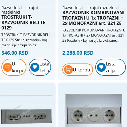
elegantno bez pre- pravki na
elektricnim instalacijama se to
Razvodnici - strujni
Razvodnici - strujni razdelnici
ostvaruje. Proizvod je tako
razdelnici
RAZVODNIK KOMBINOVANI
TROSTRUKI T-
koncipiran da se sa jedne
TROFAZNI U 1x TROFAZNI +
strane nalazi trofazni utikac, a
RAZVODNIK BELI TE
2x MONOFAZNI art. 321 ZE
sa druge strane su tri
0129
RAZVODNIK KOMBINOVANI TROFAZNI U
monofazna uticna mesta pri
TROSTRUKI T-RAZVODNIK BELI
1x TROFAZNI + 2x MONOFAZNI art. 321
cemu je svaka uticnica
TE 0129 Strujni razvodnik koji
ZE Razdelnik koji struju iz trofazne
povezana na posebnu fazu.
razdeljuje struju na tri
uticnice razdeljuje na jednu tofaznu i
Ovo rešenje nudi mogucnost
monofazne priključnice.
dve monofazne uticnice. Keramicka
546,00 RSD
2.288,00 RSD
maksimalnog iskorišcenja
Usaglašeno sa IEC 60884-1
jezgra (porcelan). Monofazne uticnice
postojece fiksne instalacije.
Materijal: ABS Plastika
imaju razlicitu fazu.
Svako monofazno uticno mesto
U
Lista
Lista
Pakovanje: 10 komada Ident.
nudi mogucnost povezivanja
U korpu
korpu
želja
želja
broj: 2/212-0129
potrošaca cija struja ne prelazi
16A ili 3500W. Proizvod
trofazno monofazni razvodnik
3x16A/250V se radi u dve
varijante sa i bez indikacije
prisustva faza. Indikacija
prisustva faza daje vizuelnu
informaciju o postojanju faze
za svako monofazno uticno
mesto pojedinacno.