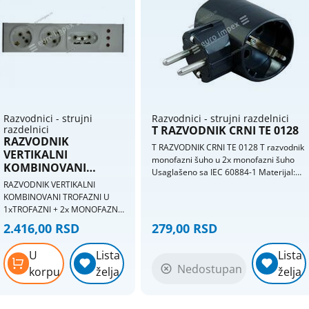
Razvodnici - strujni
Razvodnici - strujni razdelnici
razdelnici
T RAZVODNIK CRNI TE 0128
RAZVODNIK
T RAZVODNIK CRNI TE 0128 T razvodnik
VERTIKALNI
monofazni šuho u 2x monofazni šuho
KOMBINOVANI
Usaglašeno sa IEC 60884-1 Materijal:
TROFAZNI U
RAZVODNIK VERTIKALNI
ABS Plastika Pakovanje: 20 komada
1xTROFAZNI + 2x
KOMBINOVANI TROFAZNI U
Ident. broj: 2/212-0128 Boja: crna
MONOFAZNI ZE
1xTROFAZNI + 2x MONOFAZNI
art.322 ZE
ZE art.322 ZE Razdelnik koji
2.416,00 RSD
279,00 RSD
struju iz trofazne uticnice
razdeljuje na jednu tofaznu i
U
Lista
Lista
dve monofazne uticnice.
Nedostupan
korpu
želja
želja
Keramicka jezgra (porcelan).
Monofazne uticnice imaju
razlicitu fazu. Sa svetlosnom
indikacijom prisustva faze.