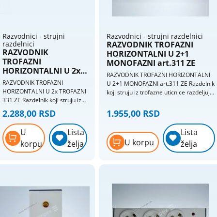
Razvodnici - strujni
Razvodnici - strujni razdelnici
razdelnici
RAZVODNIK TROFAZNI
RAZVODNIK
HORIZONTALNI U 2+1
TROFAZNI
MONOFAZNI art.311 ZE
HORIZONTALNI U 2x
RAZVODNIK TROFAZNI HORIZONTALNI
TROFAZNI 331 ZE
RAZVODNIK TROFAZNI
U 2+1 MONOFAZNI art.311 ZE Razdelnik
HORIZONTALNI U 2x TROFAZNI
koji struju iz trofazne uticnice razdeljuje
331 ZE Razdelnik koji struju iz
na tri monofazne uticnice. Keramicka
trofazne uticnice razdeljuje na
jezgra (porcelan). Svaka uticnica ima
2.288,00 RSD
1.955,00 RSD
dve trofazne uticnice.
razlicitu fazu.
Keramicka jezgra (porcelan).
U
Lista
Lista
Sa svetlosnom indikacijom
U korpu
korpu
želja
želja
prisustva faze.