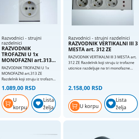
Razvodnici - strujni
Razvodnici - strujni razdelnici
razdelnici
RAZVODNIK VERTIKALNI III 3
RAZVODNIK
MESTA art. 312 ZE
TROFAZNI U 1x
RAZVODNIK VERTIKALNI III 3 MESTA art.
MONOFAZNI art.313
312 ZE Razdelnik koji struju iz trofazne
ZE
RAZVODNIK TROFAZNI U 1x
uticnice razdeljuje na tri monofazne
MONOFAZNI art.313 ZE
uticnice. Keramicka jezgra (porcelan).
Razdelnik koji struju iz trofazne
Svaka uticnica ima razlicitu fazu. Sa
uticnice sprovodi na jednu
svetlosnom indikacijom prisustva faze.
1.089,00 RSD
2.158,00 RSD
monofaznu uticnicu. Keramicko
Vertikalni (uspravni) model.
jezgro (porcelan). Sa
U
Lista
Lista
svetlosnom indikacijom
U korpu
korpu
želja
želja
prisustra faze.