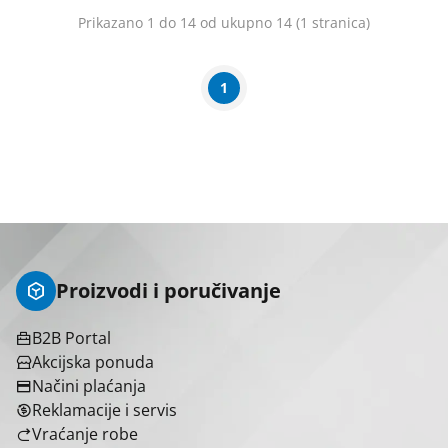
Vertikalna (uspravna) izvedba.
Prikazano 1 do 14 od ukupno 14 (1 stranica)
1
Proizvodi i poručivanje
B2B Portal
Brend
Akcijska ponuda
Načini plaćanja
Index VM
1
Reklamacije i servis
Razni proizvođači
1
Vraćanje robe