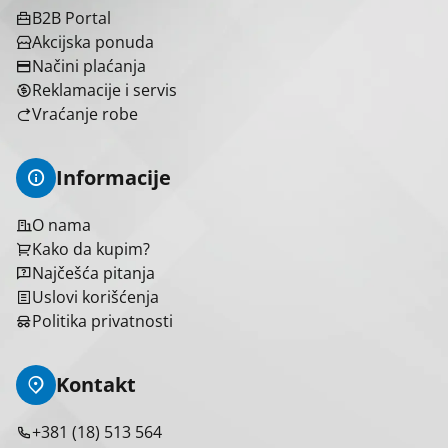
B2B Portal
Akcijska ponuda
Načini plaćanja
Reklamacije i servis
Vraćanje robe
Informacije
O nama
Kako da kupim?
Najčešća pitanja
Uslovi korišćenja
Politika privatnosti
Kontakt
+381 (18) 513 564