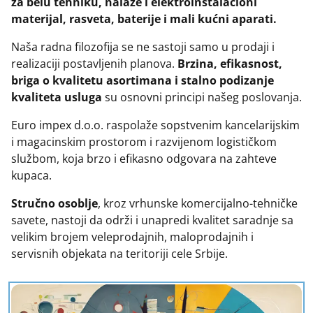
za belu tehniku, nalaze i elektroinstalacioni
Grejači za bojlere
Elid
Led sijalice e27
materijal, rasveta, baterije i mali kućni aparati.
Grejači za električne štednjake
Elid - grebenasti prekidači
Led sijalice gu10, mr16, jcdr, g4, g9
Naša radna filozofija se ne sastoji samo u prodaji i
Grejaci za grejalice i kalorifere
Elid - produžni kablovi i motalice
Led strele i armature
realizaciji postavljenih planova.
Brzina, efikasnost,
Grejaci za kotlove
Elid - utikaci, razdelnici i podsklopovi
Led trake i napajanja 12v
briga o kvalitetu asortimana i stalno podizanje
kvaliteta usluga
su osnovni principi našeg poslovanja.
Grejaci za sudomašine
Fid sklopke
Led trake i napajanja 24v
Grejači za ta peći
Grebenasti prekidači
Led trake i pribor 220v
Euro impex d.o.o. raspolaže sopstvenim kancelarijskim
i magacinskim prostorom i razvijenom logističkom
Grejaci za tostere i rostilje
Indikatori i prekidači
Magnetic šinska rasveta 48v
službom, koja brzo i efikasno odgovara na zahteve
Grejači za veš mašine
Industrijski utikaci i uticnice uko-uto
Panik lampe
kupaca.
Grejne ploče
Instalaciona pvc creva
Rasveta - senzori, delovi i pribor
Stručno osoblje
, kroz vrhunske komercijalno-tehničke
Gume vrata veš mašine
Instalaciona sapa metalna creva
Rozetne - armature
savete, nastoji da održi i unapredi kvalitet saradnje sa
Gumeni delovi za veš mašine
Instalacione pvc krute cevi i pribor
Sijalice - halogene
velikim brojem veleprodajnih, maloprodajnih i
Kaiševi i remeni za veš mašine
Izolir trake
Sijalice - infra, živine, natrijum, mth
servisnih objekata na teritoriji cele Srbije.
Kese za usisivače - papirne
Kablovi - licnasti i prikljucni
Sijalice inkadescentne
Kese za usisivace mikrofiber
Kablovi - pun presek i instalacioni
Sijalična grla
Kese za usisivače platnene
Kablovski pribor - kleme i stezaljke
Svetiljke - brodske i spoljne