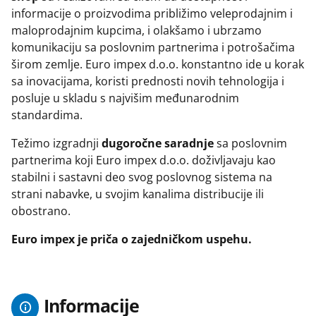
priključnice
Termostati - sobni
informacije o proizvodima približimo veleprodajnim i
maloprodajnim kupcima, i olakšamo i ubrzamo
Nopal lux - elektroinstalacioni
Termostati - štapni
materijal
komunikaciju sa poslovnim partnerima i potrošačima
širom zemlje. Euro impex d.o.o. konstantno ide u korak
Nopal lux - interio modularni program
sa inovacijama, koristi prednosti novih tehnologija i
Nopal lux - mikro prekidači i
posluje u skladu s najvišim međunarodnim
priključnice
standardima.
Nopal lux - og lux prekidači i
priključnice
Težimo izgradnji
dugoročne saradnje
sa poslovnim
Nopal lux - primera prekidaci
partnerima koji Euro impex d.o.o. doživljavaju kao
prikljucnice
stabilni i sastavni deo svog poslovnog sistema na
strani nabavke, u svojim kanalima distribucije ili
Nožasti osigurači
obostrano.
Priključni kablovi i gajtani
Produžni kablovi i podsklopovi
Euro impex je priča o zajedničkom uspehu.
Provodnici (žice) - licnasti
Provodnici (žice) - pun presek
Provodnici silikonski - licnasti
Informacije