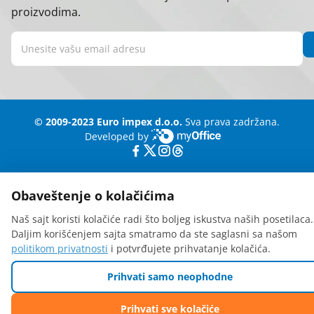
proizvodima.
© 2009-2023 Euro impex d.o.o.
Sva prava zadržana.
Developed by
myOffice
Obaveštenje o kolačićima
Naš sajt koristi kolačiće radi što boljeg iskustva naših posetilaca.
Daljim korišćenjem sajta smatramo da ste saglasni sa našom
politikom privatnosti
i potvrđujete prihvatanje kolačića.
Prihvati samo neophodne
Prihvati sve kolačiće