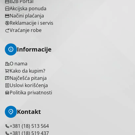
B2B Portal
Akcijska ponuda
Načini plaćanja
Reklamacije i servis
Vraćanje robe
Informacije
O nama
Kako da kupim?
Najčešća pitanja
Uslovi korišćenja
Politika privatnosti
Kontakt
+381 (18) 513 564
+381 (18) 519 437