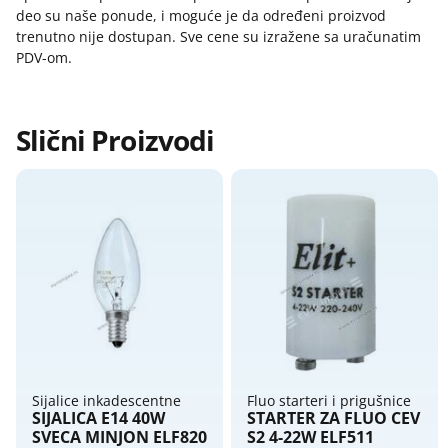
Razvodne kutije og
deo su naše ponude, i moguće je da određeni proizvod
Zagarantovana sva prava kupaca po osnovu
Razvodne kutije ukopavajuce
trenutno nije dostupan. Sve cene su izražene sa uračunatim
zakona o zaštiti potrošača
PDV-om.
Razvodne table
Razvodni ormani
Razvodnici - strujni razdelnici
Slični Proizvodi
Tajmeri i releji
Tlačne sklopke
Topljivi osigurači, osnove, umeci
Utikači i prenosne priključnice
Sijalice inkadescentne
Fluo starteri i prigušnice
SIJALICA E14 40W
STARTER ZA FLUO CEV
SVECA MINJON ELF820
S2 4-22W ELF511