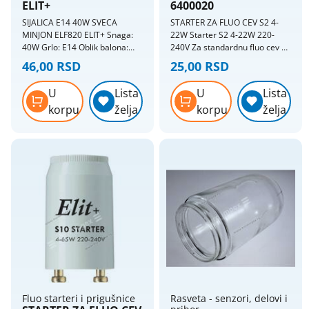
ELIT+
6400020
SIJALICA E14 40W SVECA
STARTER ZA FLUO CEV S2 4-
MINJON ELF820 ELIT+ Snaga:
22W Starter S2 4-22W 220-
40W Grlo: E14 Oblik balona:
240V Za standardnu fluo cev od
B35 Energetska efikasnost: E
18W (60cm)
46,00 RSD
25,00 RSD
Potrošnja električne energije:
40 Kwh / 1000h Standardna
U
Lista
U
Lista
bistra sveća B35 40W E14
korpu
želja
korpu
želja
Energetska efikasnost: E
Potrošnja električne energije:
40 kWh / 1000h Bar kod:
8606010788659 Pakovanje:
kutija
Fluo starteri i prigušnice
Rasveta - senzori, delovi i