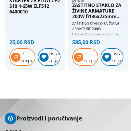
STARTER ZA FLUO CEV
pribor
ZAŠTITNO STAKLO ZA
S10 4-65W ELF512
ŽIVINE ARMATURE
6400010
200W fi136x235mm
navpj fi23mm ELS956
ZAŠTITNO STAKLO ZA ŽIVINE
ARMATURE 200W
fi136x235mm navpj fi23mm
ELS956 Zaštitno staklo, bistro
25,00 RSD
585,00 RSD
200W Sa navojem 123mm
Dimenzije: R136x235mm Bar
U
Lista
U
Lista
kod: 8606010789861
korpu
želja
korpu
želja
Pakovanje: 18 kom/kutija
Proizvodi i poručivanje