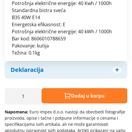
Potrošnja električne energije: 40 Kwh / 1000h
priključnice
Termostati - sobni
Standardna bistra sveća
Nopal lux - elektroinstalacioni
Termostati - štapni
B35 40W E14
materijal
Energetska efikasnost: E
Nopal lux - interio modularni program
Potrošnja električne energije: 40 kWh / 1000h
Nopal lux - mikro prekidači i
Bar kod: 8606010788659
priključnice
Pakovanje: kutija
Nopal lux - og lux prekidači i
Težina: 0.1kg
priključnice
Nopal lux - primera prekidaci
Deklaracija
prikljucnice
Nožasti osigurači
Model:
Priključni kablovi i gajtani
Sijalica e14 40w sveca minjon elf820 elit+
Dodaj u korpu
Produžni kablovi i podsklopovi
Naziv i vrsta robe:
Provodnici (žice) - licnasti
Napomena:
Euro impex d.o.o. nastoji da obezbedi fotografije
Uvoznik:
Provodnici (žice) - pun presek
proizvoda, opise i tačne i potpune informacije o cenama i
Zemlja porekla:
specifikacijama svih artikala, ali ne može garantovati
Provodnici silikonski - licnasti
apsolutnu ispravnost svih podataka. Artikli prikazani na sajtu
Prava potrošača: