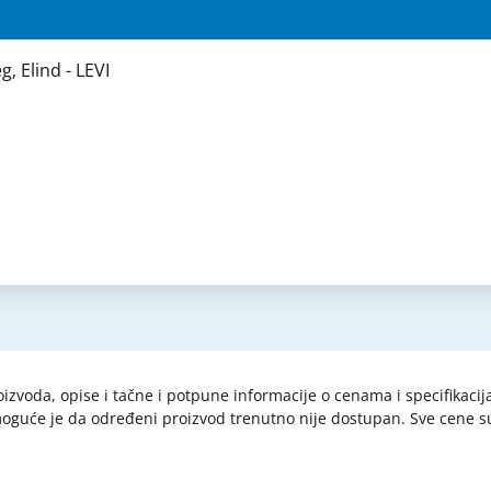
 Elind - LEVI
 compact (za magnohrom, aeg, elind)
oizvoda, opise i tačne i potpune informacije o cenama i specifikaci
i moguće je da određeni proizvod trenutno nije dostupan. Sve cene
paca po osnovu zakona o zaštiti potrošača