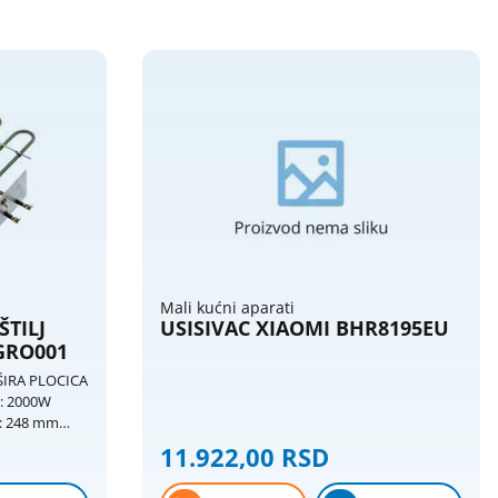
Mali kućni aparati
ŠTILJ
USISIVAC XIAOMI BHR8195EU
EGRO001
ŠIRA PLOCICA
0W
m: 248 mm
11.922,00 RSD