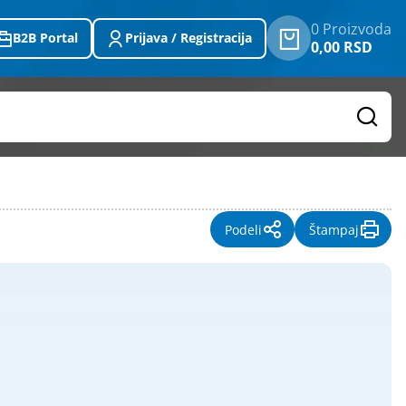
0 Proizvoda
B2B Portal
Prijava / Registracija
0,00 RSD
Podeli
Štampaj
Težina
(u kg)