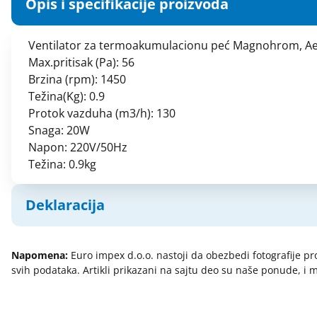
Opis i specifikacije proizvoda
Nosaci za klime
Kablovski pribor - vezice
Plastične ručice vrata veš mašine
Kablovski probir - bužiri
Ventilator za termoakumulacionu peć Magnohrom, Aeg,
Prekidaci za štednjake
Kanalice za kablove
Max.pritisak (Pa): 56
Brzina (rpm): 1450
Pumpe za veš mašine i sudomašine
Kanalice za kablove parapet
Težina(Kg): 0.9
Razni delovi za električne štednjake
Kontaktori
Protok vazduha (m3/h): 130
Razni delovi za veš mašine
Metalka - elektro pribor i razno
Snaga: 20W
Razni grejači
Metalka - mini og prekidači i
Napon: 220V/50Hz
priključnice
Težina: 0.9kg
Semerinzi
Metalka - premijer plus prekidači i
Signalne sijalice i prekidači
priključnice
Deklaracija
Termo sonde i kliksoni
Metalka - set q og prekidači i
Termostati - bimetalni
priključnice
Model:
Ventilator za ta pec levi -
Termostati - kapilarni
Metalka - status prekidači i
Napomena:
Euro impex d.o.o. nastoji da obezbedi fotografije pr
Naziv i vrsta robe:
priključnice
Termostati - sobni
svih podataka. Artikli prikazani na sajtu deo su naše ponude, 
Uvoznik:
Nopal lux - elektroinstalacioni
Termostati - štapni
Zemlja porekla:
materijal
Prava potrošača:
Zagarantovana sva prava ku