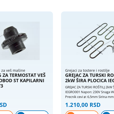
i za veš mašine
Grejaci za tostere i rostilje
 ZA TERMOSTAT VEŠ
GREJAC ZA TURSKI RO
OBOD ST KAPILARNI
2kW ŠIRA PLOCICA I
73
GREJAC ZA TURSKI ROŠTILJ 2kW 
IEGRO001 Napon: 230V Snaga W: 200
Precnik cevi ø: 6,5mm Sirina m
Duzina mm: 326 mm
RSD
1.210,00 RSD