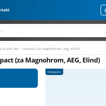
ntakt
za ta pec levi - compact (za magnohrom, aeg, elind)
pact (za Magnohrom, AEG, Elind)
Izdvajamo