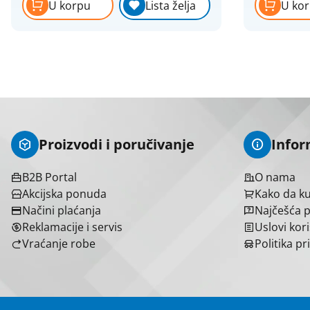
U korpu
Lista želja
U ko
Razvodni ormani
Razvodnici - strujni razdelnici
Tajmeri i releji
Tlačne sklopke
Topljivi osigurači, osnove, umeci
Utikači i prenosne priključnice
Proizvodi i poručivanje
Infor
B2B Portal
O nama
Akcijska ponuda
Kako da k
Načini plaćanja
Najčešća p
Reklamacije i servis
Uslovi kor
Vraćanje robe
Politika pr